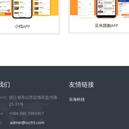
豆米团购APP
小找APP
我们
友情链接
ess:
浙江省舟山市定海区盐河路
乐海科技
25-31号
ne :
+086 580 3982407
il :
admin@oo93.com